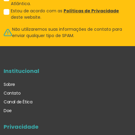
Atlântica.
Estou de acordo com as
Políticas de Privacidade
deste website.
Não utilizaremos suas informações de
contato para
enviar qualquer tipo de SPAM.
Institucional
Sobre
Contato
Canal de Ética
Doe
Privacidade