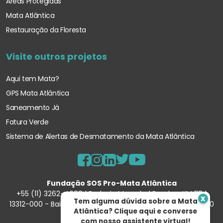
Áreas Protegidas
Mata Atlântica
Restauração da Floresta
Visite outros projetos
Aqui tem Mata?
GPS Mata Atlântica
Saneamento Já
Fatura Verde
Sistema de Alertas de Desmatamento
da Mata Atlântica
Fundação SOS Pro-Mata Atlântica
+55 (11) 3262-4088 | Rodovia Marechal Rondon, KM 118 |
x
Tem alguma dúvida sobre a Mata
13312-000 - Bairro Porunduva – Itu/SP | 57.354.540/0001-90
Atlântica? Clique aqui e converse
com nosso assistente virtual!