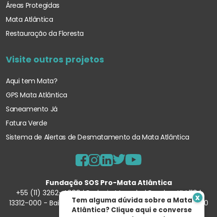
Áreas Protegidas
Mata Atlântica
Restauração da Floresta
Visite outros projetos
Aqui tem Mata?
GPS Mata Atlântica
Saneamento Já
Fatura Verde
Sistema de Alertas de Desmatamento
da Mata Atlântica
Fundação SOS Pro-Mata Atlântica
+55 (11) 3262-4088 | Rodovia Marechal Rondon, KM 118 |
x
Tem alguma dúvida sobre a Mata
13312-000 - Bairro Porunduva – Itu/SP | 57.354.540/0001-90
Atlântica? Clique aqui e converse