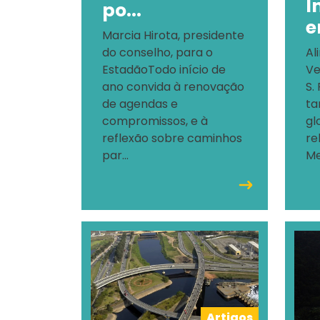
I
po...
e
Marcia Hirota, presidente
do conselho, para o
Al
EstadãoTodo início de
Ve
ano convida à renovação
S.
de agendas e
ta
compromissos, e à
gl
reflexão sobre caminhos
re
par...
Me
Artigos