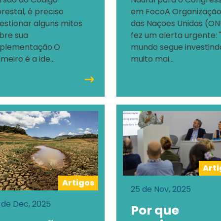
orestal, é preciso
em FocoA Organizaçã
estionar alguns mitos
das Nações Unidas (ON
bre sua
fez um alerta urgente: 
plementação.O
mundo segue investind
imeiro é a ide...
muito mai...
Art
Artigos
25 de Nov, 2025
 de Dec, 2025
Por que