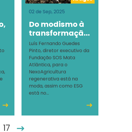
02 de Sep, 2025
o,
Do modismo à
transformaçã...
Luís Fernando Guedes
to
Pinto, diretor executivo da
Fundação SOS Mata
Atlântica, para o
ca,
NexoAgricultura
te
regenerativa está na
moda, assim como ESG
está no...
17