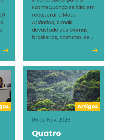
o
ExameQuando se fala em
U)
recuperar a Mata
"o
Atlântica, o mais
o
devastado dos biomas
brasileiros, costuma-se ...
igos
Artigos
05 de Nov, 2025
Quatro