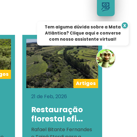
x
Tem alguma dúvida sobre a Mata
Atlântica? Clique aqui e converse
com nosso assistente virtual!
igos
Artigos
21 de Feb, 2026
Restauração
florestal efi...
Rafael Bitante Fernandes
so
e Tainá Sterdi para a