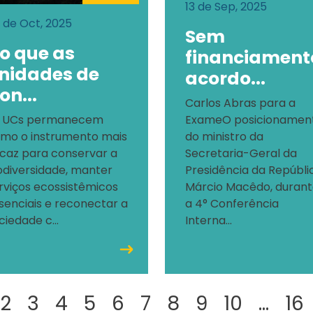
13 de Sep, 2025
 de Oct, 2025
Sem
o que as
financiament
nidades de
acordo...
on...
Carlos Abras para a
 UCs permanecem
ExameO posicionamen
mo o instrumento mais
do ministro da
icaz para conservar a
Secretaria-Geral da
odiversidade, manter
Presidência da Repúbli
rviços ecossistêmicos
Márcio Macêdo, duran
senciais e reconectar a
a 4° Conferência
ciedade c...
Interna...
2
3
4
5
6
7
8
9
10
...
16