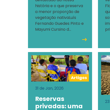
história e o que preserva
Fl
a menor proporção de
qu
vegetação nativaLuís
so
Fernando Guedes Pinto e
im
Mayumi Cursino d...
pr
Artigos
31 de Jan, 2026
Reservas
23
privadas: uma