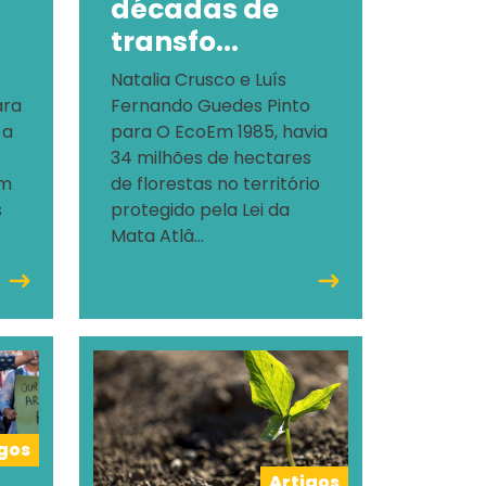
décadas de
transfo...
Natalia Crusco e Luís
ara
Fernando Guedes Pinto
 a
para O EcoEm 1985, havia
34 milhões de hectares
em
de florestas no território
s
protegido pela Lei da
Mata Atlâ...
igos
Artigos