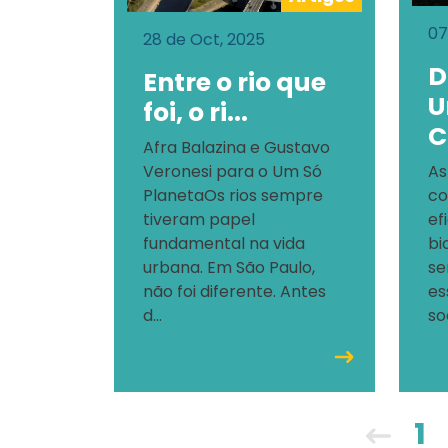
07
28 de Oct, 2025
D
Entre o rio que
U
foi, o ri...
C
Afra Balazina e Gustavo
Veronesi para o Um Só
As
PlanetaOs rios sempre
co
tiveram papel
ef
fundamental na vida
bi
urbana. Em São Paulo,
se
não foi diferente. Antes
es
d...
so
1