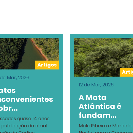
Artigos
Art
 de Mar, 2026
12 de Mar, 2026
atos
A Mata
nconvenientes
Atlântica é
obr...
fundam...
ssados quase 14 anos
 publicação da atual
Malu Ribeiro e Marcelo
rsão do Código
Naufal para o Congres