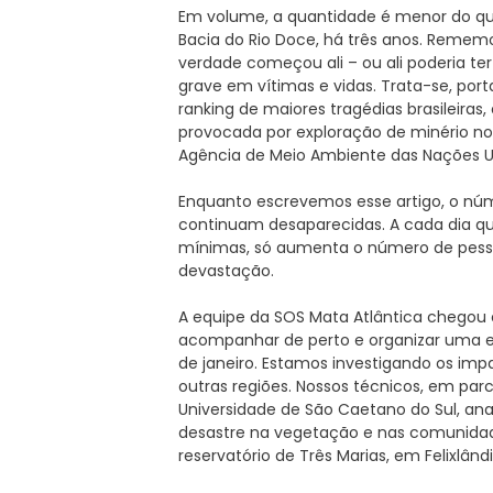
Em volume, a quantidade é menor do que
Bacia do Rio Doce, há três anos. Remem
verdade começou ali – ou ali poderia ter
grave em vítimas e vidas. Trata-se, por
ranking de maiores tragédias brasileiras
provocada por exploração de minério n
Agência de Meio Ambiente das Nações U
Enquanto escrevemos esse artigo, o nú
continuam desaparecidas. A cada dia qu
mínimas, só aumenta o número de pes
devastação.
A equipe da SOS Mata Atlântica chegou 
acompanhar de perto e organizar uma exp
de janeiro. Estamos investigando os impa
outras regiões. Nossos técnicos, em parc
Universidade de São Caetano do Sul, ana
desastre na vegetação e nas comunidad
reservatório de Três Marias, em Felixlând