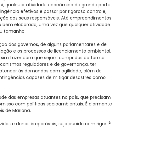
ui, qualquer atividade econômica de grande porte
tingência efetivos e passar por rigoroso controle,
cação dos seus responsáveis. Até empreendimentos
o bem elaborada, uma vez que qualquer atividade
seu tamanho.
ção dos governos, de alguns parlamentares e de
islação e os processos de licenciamento ambiental.
mas sim fazer com que sejam cumpridas de forma
ecanismos reguladores e de governança, ter
a atender às demandas com agilidade, além de
ntingências capazes de mitigar desastres como
dade das empresas atuantes no país, que precisam
omisso com políticas socioambientais. É alarmante
s de Mariana.
das e danos irreparáveis, seja punido com rigor. É