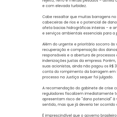
rejeito, ferro e metais pesados – asfixi
e com elevada turbidez.
Cabe ressaltar que muitas barragens no 
cabeceiras de rios e o potencial de dan
afeta bacias hidrográficas inteiras – e 
e serviços ambientais essenciais para a
Além do urgente e prioritário socorro às 
recuperação e compensação dos danos a
responsáveis e a abertura de processos 
indenizações justas da empresa. Porém
suas acionistas, ainda não pagou os R$
conta do rompimento da barragem em M
processo na Justiça sequer foi julgado.
A recomendação do gabinete de crise cr
reguladores fiscalizem imediatamente t
apresentam risco de "dano potencial" à 
sentido, mas que já deveria ter ocorrido
É imprescindível que o governo brasilei