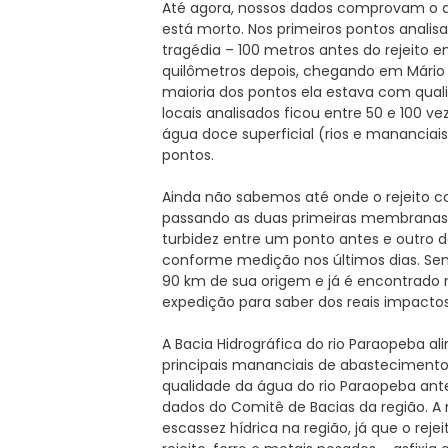
Até agora, nossos dados comprovam o q
está morto. Nos primeiros pontos anali
tragédia – 100 metros antes do rejeito e
quilômetros depois, chegando em Mário C
maioria dos pontos ela estava com qual
locais analisados ficou entre 50 e 100 v
água doce superficial (rios e mananciai
pontos.
Ainda não sabemos até onde o rejeito c
passando as duas primeiras membranas d
turbidez entre um ponto antes e outro 
conforme medição nos últimos dias. Sen
90 km de sua origem e já é encontrado 
expedição para saber dos reais impactos
A Bacia Hidrográfica do rio Paraopeba al
principais mananciais de abastecimento 
qualidade da água do rio Paraopeba ante
dados do Comitê de Bacias da região. A 
escassez hídrica na região, já que o re