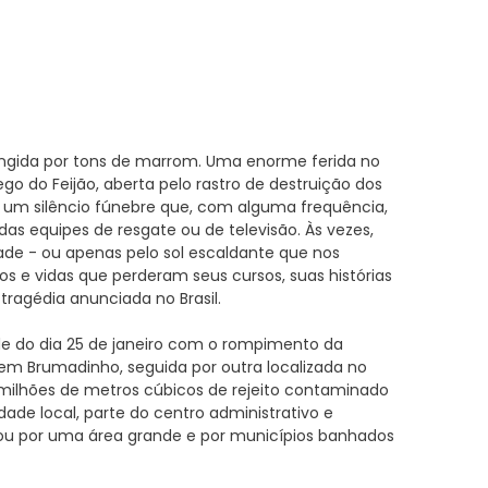
ngida por tons de marrom. Uma enorme ferida no
go do Feijão, aberta pelo rastro de destruição dos
r um silêncio fúnebre que, com alguma frequência,
das equipes de resgate ou de televisão. Às vezes,
ade - ou apenas pelo sol escaldante que nos
rios e vidas que perderam seus cursos, suas histórias
tragédia anunciada no Brasil.
arde do dia 25 de janeiro com o rompimento da
 em Brumadinho, seguida por outra localizada no
milhões de metros cúbicos de rejeito contaminado
ade local, parte do centro administrativo e
stou por uma área grande e por municípios banhados