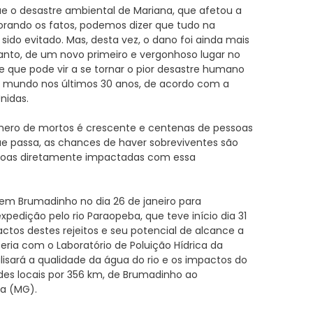
 o desastre ambiental de Mariana, que afetou a
orando os fatos, podemos dizer que tudo na
 sido evitado. Mas, desta vez, o dano foi ainda mais
tanto, de um novo primeiro e vergonhoso lugar no
, e que pode vir a se tornar o pior desastre humano
o mundo nos últimos 30 anos, de acordo com a
nidas.
mero de mortos é crescente e centenas de pessoas
e passa, as chances de haver sobreviventes são
soas diretamente impactadas com essa
em Brumadinho no dia 26 de janeiro para
edição pelo rio Paraopeba, que teve início dia 31
ctos destes rejeitos e seu potencial de alcance a
eria com o Laboratório de Poluição Hídrica da
lisará a qualidade da água do rio e os impactos do
es locais por 356 km, de Brumadinho ao
ia (MG).