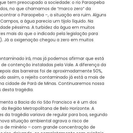
ue tem preocupado a sociedade: o rio Paraopeba
sados, no que chamamos de “marco zero” da
ncontrar o Paraopeba –, a situação era ruim. Alguns
ampos, a água parecia um tijolo líquido. Na
idade péssima. A turbidez da água em muitos
ezes mais do que o indicado pela legislação para
s). Já a oxigenação chegou a zero em muitos
ontaminado irá, mas já podemos afirmar que está
e contenção instaladas pela Vale. A diferença da
depois das barreiras foi de aproximadamente 50%,
do assim, o rejeito contaminado já está a mais de
na cidade de Pará de Minas. Continuaremos nossa
 desta tragédia.
imenta a Bacia do rio São Francisco e é um dos
da Região Metropolitana de Belo Horizonte. A
s da tragédia variava de regular para boa, segundo
nova situação ambiental agrava o risco de
jeito de minério – com grande concentração de