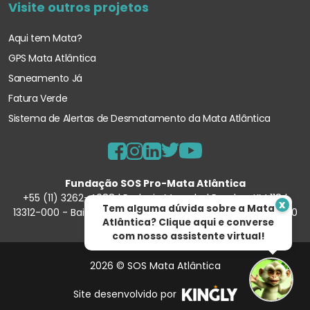
Visite outros projetos
Aqui tem Mata?
GPS Mata Atlântica
Saneamento Já
Fatura Verde
Sistema de Alertas de Desmatamento
da Mata Atlântica
Fundação SOS Pro-Mata Atlântica
+55 (11) 3262-4088 | Rodovia Marechal Rondon, KM 118 |
x
Tem alguma dúvida sobre a Mata
13312-000 - Bairro Porunduva – Itu/SP | 57.354.540/0001-90
Atlântica? Clique aqui e converse
com nosso assistente virtual!
2026 © SOS Mata Atlântica
Site desenvolvido por