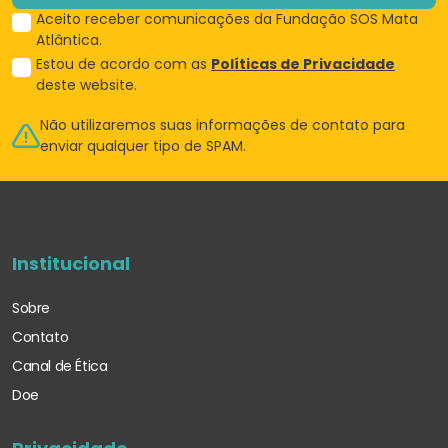
Aceito receber comunicações da Fundação SOS Mata
Atlântica.
Estou de acordo com as
Políticas de Privacidade
deste website.
Não utilizaremos suas informações de
contato para
enviar qualquer tipo de SPAM.
Institucional
Sobre
Contato
Canal de Ética
Doe