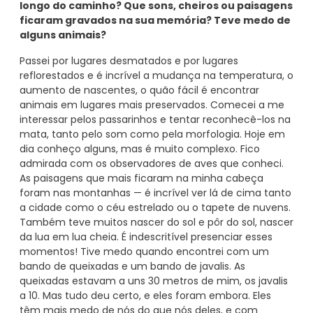
longo do caminho? Que sons, cheiros ou paisagens
ficaram gravados na sua memória? Teve medo de
alguns animais?
Passei por lugares desmatados e por lugares
reflorestados e é incrível a mudança na temperatura, o
aumento de nascentes, o quão fácil é encontrar
animais em lugares mais preservados. Comecei a me
interessar pelos passarinhos e tentar reconhecê-los na
mata, tanto pelo som como pela morfologia. Hoje em
dia conheço alguns, mas é muito complexo. Fico
admirada com os observadores de aves que conheci.
As paisagens que mais ficaram na minha cabeça
foram nas montanhas — é incrível ver lá de cima tanto
a cidade como o céu estrelado ou o tapete de nuvens.
Também teve muitos nascer do sol e pôr do sol, nascer
da lua em lua cheia. É indescritível presenciar esses
momentos! Tive medo quando encontrei com um
bando de queixadas e um bando de javalis. As
queixadas estavam a uns 30 metros de mim, os javalis
a 10. Mas tudo deu certo, e eles foram embora. Eles
têm mais medo de nós do que nós deles, e com