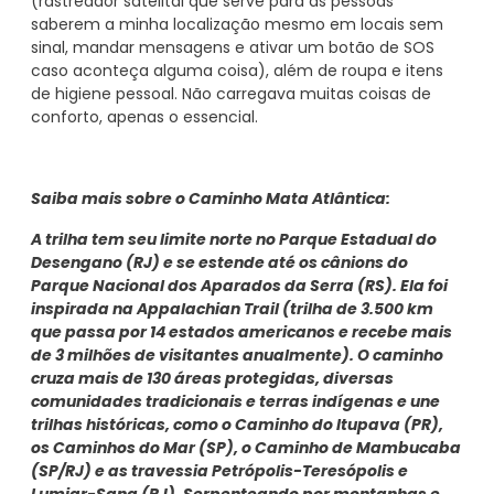
(rastreador satelital que serve para as pessoas
saberem a minha localização mesmo em locais sem
sinal, mandar mensagens e ativar um botão de SOS
caso aconteça alguma coisa), além de roupa e itens
de higiene pessoal. Não carregava muitas coisas de
conforto, apenas o essencial.
Saiba mais sobre o Caminho Mata Atlântica:
A trilha tem seu limite norte no Parque Estadual do
Desengano (RJ) e se estende até os cânions do
Parque Nacional dos Aparados da Serra (RS). Ela foi
inspirada na Appalachian Trail (trilha de 3.500 km
que passa por 14 estados americanos e recebe mais
de 3 milhões de visitantes anualmente). O caminho
cruza mais de 130 áreas protegidas, diversas
comunidades tradicionais e terras indígenas e une
trilhas históricas, como o Caminho do Itupava (PR),
os Caminhos do Mar (SP), o Caminho de Mambucaba
(SP/RJ) e as travessia Petrópolis-Teresópolis e
Lumiar-Sana (RJ). Serpenteando por montanhas e