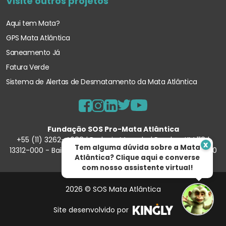
Visite outros projetos
Aqui tem Mata?
GPS Mata Atlântica
Saneamento Já
Fatura Verde
Sistema de Alertas de Desmatamento
da Mata Atlântica
Fundação SOS Pro-Mata Atlântica
+55 (11) 3262-4088 | Rodovia Marechal Rondon, KM 118 |
x
Tem alguma dúvida sobre a Mata
13312-000 - Bairro Porunduva – Itu/SP | 57.354.540/0001-90
Atlântica? Clique aqui e converse
com nosso assistente virtual!
2026 © SOS Mata Atlântica
Site desenvolvido por