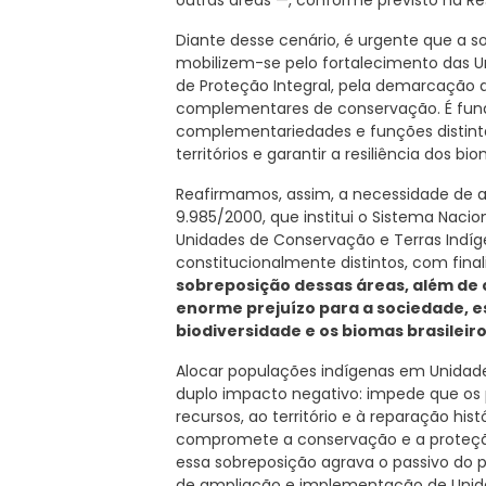
outras áreas —, conforme previsto na R
Diante desse cenário, é urgente que a s
mobilizem-se pelo fortalecimento das U
de Proteção Integral, pela demarcação d
complementares de conservação. É fund
complementariedades e funções distinta
territórios e garantir a resiliência dos bi
Reafirmamos, assim, a necessidade de at
9.985/2000, que institui o Sistema Naci
Unidades de Conservação e Terras Indí
constitucionalmente distintos, com fina
sobreposição dessas áreas, além de 
enorme prejuízo para a sociedade, e
biodiversidade e os biomas brasileiro
Alocar populações indígenas em Unidad
duplo impacto negativo: impede que os 
recursos, ao território e à reparação h
compromete a conservação e a proteção d
essa sobreposição agrava o passivo do
de ampliação e implementação de Unid