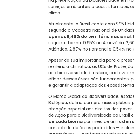
na preservação da biodiversidade em to
serviços ambientais e ecossistêmicos,
clima.
Atualmente, o Brasil conta com 995 Uni
segundo o Cadastro Nacional de Unidad
apenas 6,46% do território nacional
,
seguinte forma: 9,95% na Amazônia, 2,6
Atlântica, 2,87% no Pantanal e 0,54% no
Apesar de sua importância para a preser
resiliência climática, as UCs de Proteção
rica biodiversidade brasileira, cada ve
eficaz dessas áreas são fundamentais p
e garantir a adaptação dos ecossistema
O Marco Global da Biodiversidade, esta
Biológica, define compromissos globais 
atenção especial aos direitos dos povos 
de Ação para a Biodiversidade do Brasil
de cada bioma
por meio de um sistema
conectado de áreas protegidas — inclui