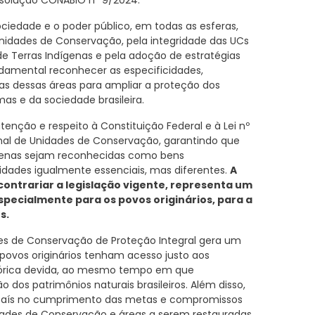
esolução CONABIO nº 9/2024.
ociedade e o poder público, em todas as esferas,
nidades de Conservação, pela integridade das UCs
e Terras Indígenas e pela adoção de estratégias
amental reconhecer as especificidades,
s dessas áreas para ampliar a proteção dos
omas e da sociedade brasileira.
enção e respeito à Constituição Federal e à Lei nº
onal de Unidades de Conservação, garantindo que
genas sejam reconhecidas como bens
lidades igualmente essenciais, mas diferentes.
A
contrariar a legislação vigente, representa um
specialmente para os povos originários, para a
s.
es de Conservação de Proteção Integral gera um
povos originários tenham acesso justo aos
istórica devida, ao mesmo tempo em que
os patrimônios naturais brasileiros. Além disso,
 país no cumprimento das metas e compromissos
ades de Conservação e áreas a serem restauradas