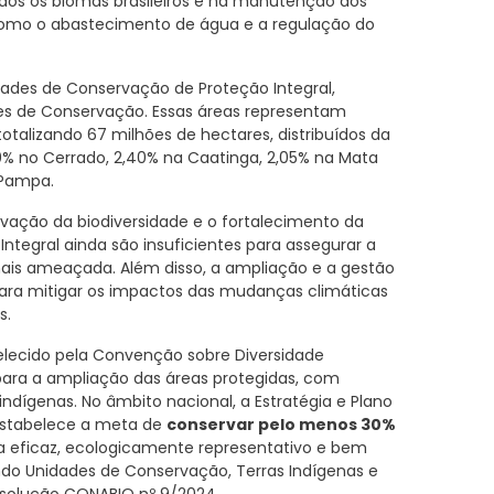
dos os biomas brasileiros e na manutenção dos
 como o abastecimento de água e a regulação do
dades de Conservação de Proteção Integral,
es de Conservação. Essas áreas representam
 totalizando 67 milhões de hectares, distribuídos da
0% no Cerrado, 2,40% na Caatinga, 2,05% na Mata
 Pampa.
vação da biodiversidade e o fortalecimento da
 Integral ainda são insuficientes para assegurar a
z mais ameaçada. Além disso, a ampliação e a gestão
ara mitigar os impactos das mudanças climáticas
s.
belecido pela Convenção sobre Diversidade
para a ampliação das áreas protegidas, com
indígenas. No âmbito nacional, a Estratégia e Plano
 estabelece a meta de
conservar pelo menos 30%
 eficaz, ecologicamente representativo e bem
ndo Unidades de Conservação, Terras Indígenas e