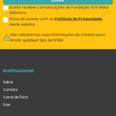
Enviar
Aceito receber comunicações da Fundação SOS Mata
Atlântica.
Estou de acordo com as
Políticas de Privacidade
deste website.
Não utilizaremos suas informações de
contato para
enviar qualquer tipo de SPAM.
Institucional
Sobre
Contato
Canal de Ética
Doe