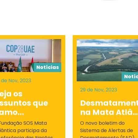
Notícias
Notí
 de Nov, 2023
29 de Nov, 2023
eja os
ssuntos que
Desmatamen
amo...
na Mata Atlâ..
Fundação SOS Mata
O novo boletim do
lântica participa da
Sistema de Alertas de
nferência das Nações
Desmatamento (SAD)