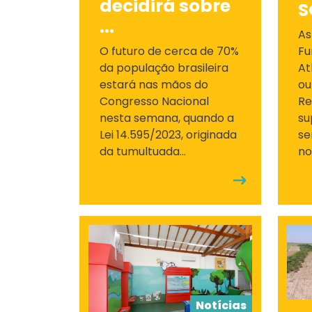
decidirá sobre
S
...
As
O futuro de cerca de 70%
Fu
da população brasileira
At
estará nas mãos do
ou
Congresso Nacional
Re
nesta semana, quando a
su
Lei 14.595/2023, originada
se
da tumultuada...
no
Notícias