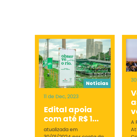
30
Notícias
V
11 de Dec, 2023
a
Edital apoia
v
com até R$ 1...
A 
atualizada em
At
30/01/2024 por conta da
Co