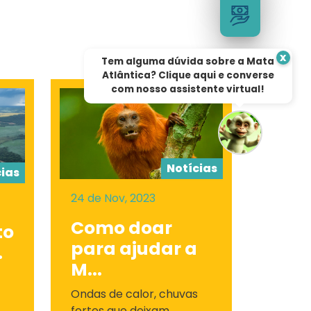
x
Tem alguma dúvida sobre a Mata
Atlântica? Clique aqui e converse
com nosso assistente virtual!
Notícias
cias
24 de Nov, 2023
Como doar
to
para ajudar a
.
M...
Ondas de calor, chuvas
fortes que deixam