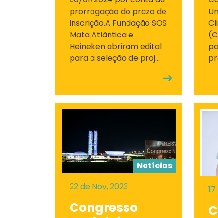
prorrogação do prazo de
Un
inscrição.A Fundação SOS
Cl
Mata Atlântica e
(C
Heineken abriram edital
pa
para a seleção de proj...
pro
Notícias
22 de Nov, 2023
17
Congresso
C