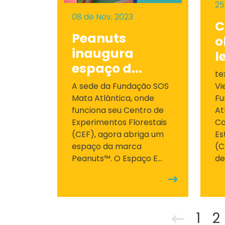
25
08 de Nov, 2023
C
Peanuts
o
inaugura
l
espaço d...
te
A sede da Fundação SOS
Vi
Mata Atlântica, onde
Fu
funciona seu Centro de
At
Experimentos Florestais
Co
(CEF), agora abriga um
Es
espaço da marca
(C
Peanuts™. O Espaço E...
de
1
2