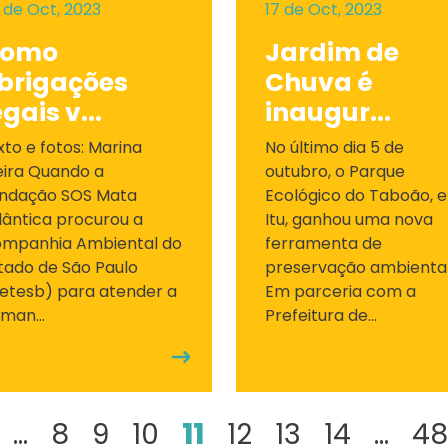
 de Oct, 2023
17 de Oct, 2023
omo
Jardim de
brigações
Chuva é
egais v...
inaugur...
xto e fotos: Marina
No último dia 5 de
eira Quando a
outubro, o Parque
ndação SOS Mata
Ecológico do Taboão, 
lântica procurou a
Itu, ganhou uma nova
mpanhia Ambiental do
ferramenta de
tado de São Paulo
preservação ambiental
etesb) para atender a
Em parceria com a
man...
Prefeitura de...
...
8
9
10
11
12
13
14
...
48