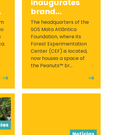
inaugurates
.
brand...
om
The headquarters of the
ço
SOS Mata Atlântica
a
Foundation, where its
ca.
Forest Experimentation
Center (CEF) is located,
now houses a space of
the Peanuts™ br...
cias
Notícias