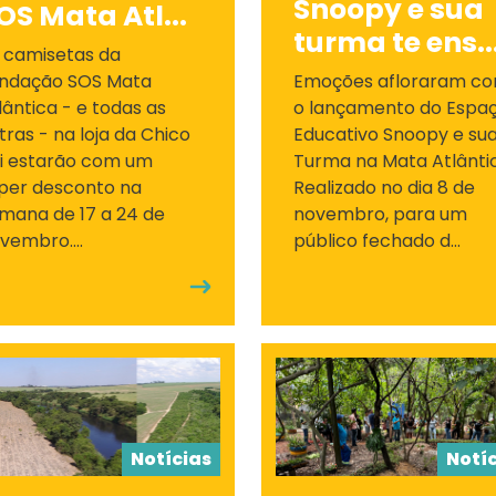
Snoopy e sua
OS Mata Atl...
turma te ens..
 camisetas da
ndação SOS Mata
Emoções afloraram c
lântica - e todas as
o lançamento do Espa
tras - na loja da Chico
Educativo Snoopy e su
i estarão com um
Turma na Mata Atlânti
per desconto na
Realizado no dia 8 de
mana de 17 a 24 de
novembro, para um
vembro....
público fechado d...
Notícias
Notí