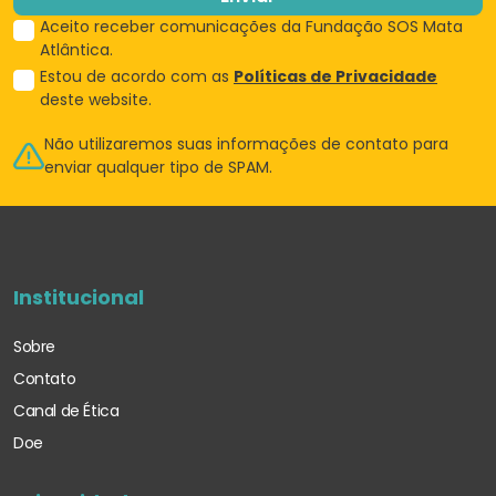
Aceito receber comunicações da Fundação SOS Mata
Atlântica.
Estou de acordo com as
Políticas de Privacidade
deste website.
Não utilizaremos suas informações de
contato para
enviar qualquer tipo de SPAM.
Institucional
Sobre
Contato
Canal de Ética
Doe