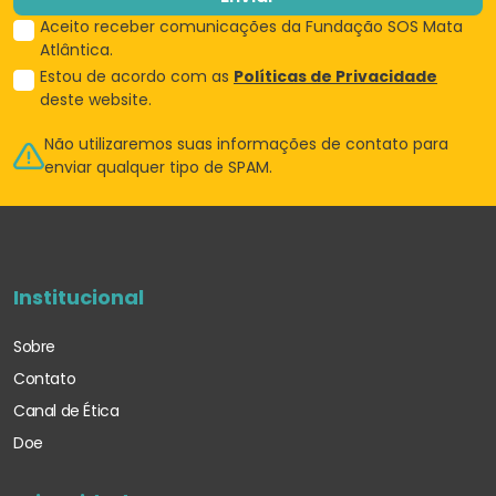
Aceito receber comunicações da Fundação SOS Mata
Atlântica.
Estou de acordo com as
Políticas de Privacidade
deste website.
Não utilizaremos suas informações de
contato para
enviar qualquer tipo de SPAM.
Institucional
Sobre
Contato
Canal de Ética
Doe