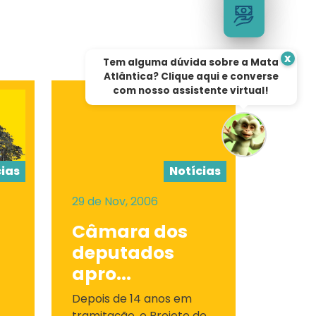
x
Tem alguma dúvida sobre a Mata
Atlântica? Clique aqui e converse
com nosso assistente virtual!
cias
Notícias
29 de Nov, 2006
Câmara dos
deputados
apro...
Depois de 14 anos em
tramitação, o Projeto de