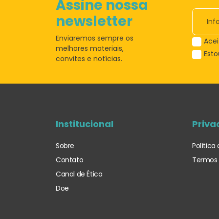
Assine nossa
newsletter
Enviaremos sempre os
Acei
melhores materiais,
Est
convites e notícias.
Institucional
Priva
Sobre
Política
Contato
Termos 
Canal de Ética
Doe