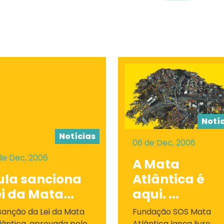
Notí
Notícias
06 de Dec, 2006
 de Dec, 2006
A Mata
ula sanciona
Atlântica é
ei da Mata...
aqui. ...
sanção da Lei da Mata
Fundação SOS Mata
lântica, aprovada pelo
Atlântica lança livro