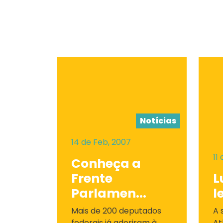
Notícias
14 de Feb, 2007
11
Conheça a
Frente
L
Parlamen...
l
Mais de 200 deputados
A 
federais já aderiram à
At