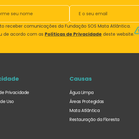
to receber comunicações da Fundação SOS Mata Atlântica.
ou de acordo com as
Políticas de Privacidade
deste website.
cidade
Causas
 de Privacidade
Água Limpa
de Uso
Áreas Protegidas
Mata Atlântica
Restauração da Floresta