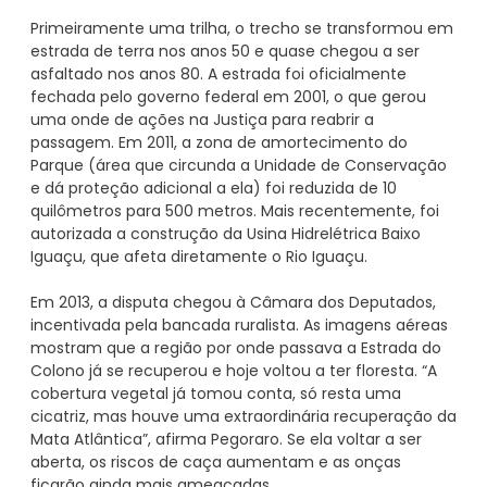
Primeiramente uma trilha, o trecho se transformou em
estrada de terra nos anos 50 e quase chegou a ser
asfaltado nos anos 80. A estrada foi oficialmente
fechada pelo governo federal em 2001, o que gerou
uma onde de ações na Justiça para reabrir a
passagem. Em 2011, a zona de amortecimento do
Parque (área que circunda a Unidade de Conservação
e dá proteção adicional a ela) foi reduzida de 10
quilômetros para 500 metros. Mais recentemente, foi
autorizada a construção da Usina Hidrelétrica Baixo
Iguaçu, que afeta diretamente o Rio Iguaçu.
Em 2013, a disputa chegou à Câmara dos Deputados,
incentivada pela bancada ruralista. As imagens aéreas
mostram que a região por onde passava a Estrada do
Colono já se recuperou e hoje voltou a ter floresta. “A
cobertura vegetal já tomou conta, só resta uma
cicatriz, mas houve uma extraordinária recuperação da
Mata Atlântica”, afirma Pegoraro. Se ela voltar a ser
aberta, os riscos de caça aumentam e as onças
ficarão ainda mais ameaçadas.