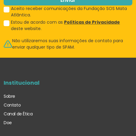
Enviar
Aceito receber comunicações da Fundação SOS Mata
Atlântica.
Estou de acordo com as
Políticas de Privacidade
deste website.
Não utilizaremos suas informações de
contato para
enviar qualquer tipo de SPAM.
Institucional
Sobre
Contato
Canal de Ética
Doe