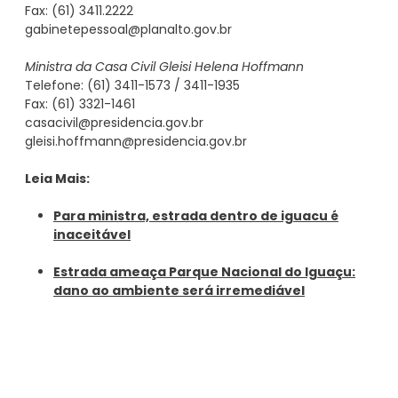
Fax: (61) 3411.2222
gabinetepessoal@planalto.gov.br
Ministra da Casa Civil Gleisi Helena Hoffmann
Telefone: (61) 3411-1573 / 3411-1935
Fax: (61) 3321-1461
casacivil@presidencia.gov.br
gleisi.hoffmann@presidencia.gov.br
Leia Mais:
Para ministra, estrada dentro de iguacu é
inaceitável
Estrada ameaça Parque Nacional do Iguaçu:
dano ao ambiente será irremediável